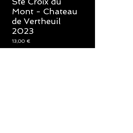
Ste Croix du
Mont - Chateau
de Vertheuil
2023
Prix
13,00 €
Quantité
*
Ajouter au panier
Ce vin possède un bouquet aux
fines notes fruitées et rôties, que
prolonge un palais net, gras et
concentré. La bouche est joliment