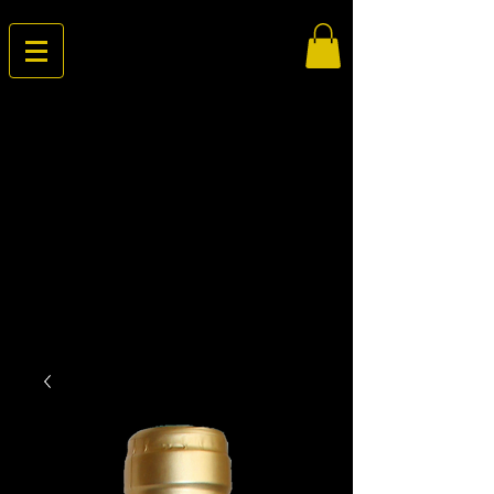
Vignobles
Ricard
Au coeur de
Sainte Croix
du Mont...